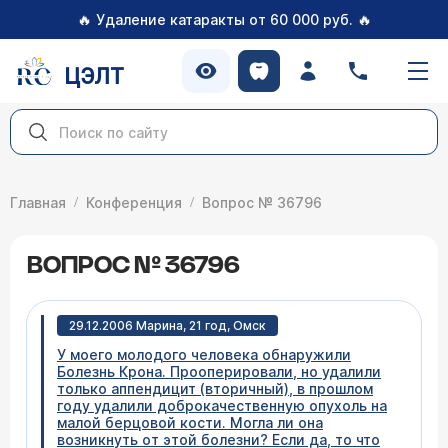
🔥
🔥
Удаление катаракты от 60 000 руб.
ЦЭЛТ
Главная
Конференция
Вопрос № 36796
ВОПРОС № 36796
29.12.2006 Марина, 21 год, Омск
У моего молодого человека обнаружили
Болезнь Крона. Прооперировали, но удалили
только аппендицит (вторичный), в прошлом
году удалили доброкачественную опухоль на
малой берцовой кости. Могла ли она
возникнуть от этой болезни? Если да, то что