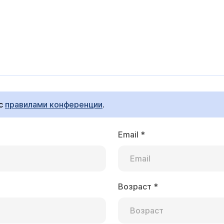
 с
правилами конференции
.
Email
*
Возраст
*