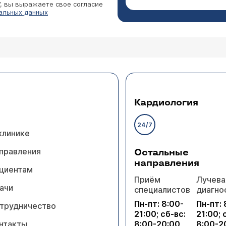
”, вы выражаете свое согласие
альных данных
Кардиология
24/7
клинике
правления
Остальные
направления
циентам
Приём
Лучева
ачи
специалистов
диагно
Пн-пт: 8:00-
Пн-пт: 
трудничество
21:00; сб-вс:
21:00; 
нтакты
8:00-20:00
8:00-2