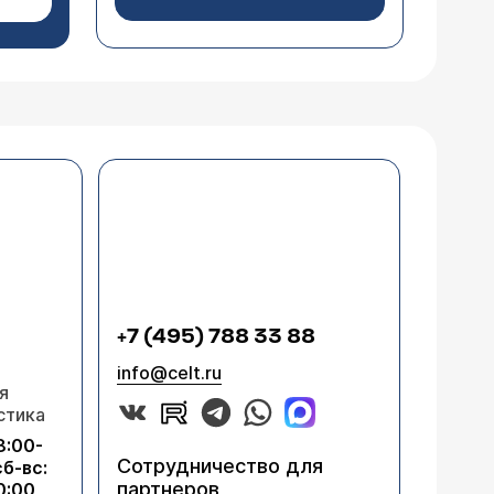
+7 (495) 788 33 88
info@celt.ru
я
стика
8:00-
Сотрудничество для
сб-вс:
партнеров
0:00