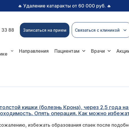
Удаление катаракты от 60 000 руб.
🔥
🔥
 33 88
Записаться на прием
Связаться с клиникой
Направления
Пациентам
Врачи
Акци
ике
толстой кишки (болезнь Крона), через 2,5 года н
роходимость. Опять операция. Как можно избежат
сожалению, избежать образования спаек после подобн