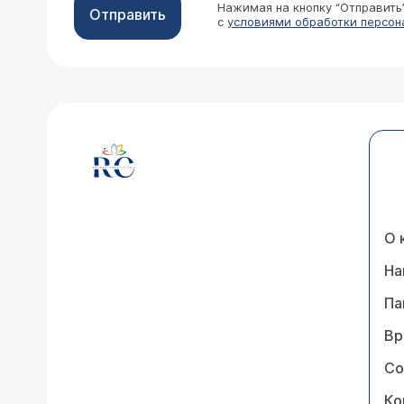
Нажимая на кнопку “Отправить
Отправить
с
условиями обработки персон
О 
На
Па
Вр
Со
Ко