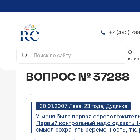
+7 (495) 788
Главная
Конференция
Вопрос № 37288
О
клин
ВОПРОС № 37288
30.01.2007 Лена, 23 года, Дудинка
У меня была первая сероположительн
Первый контрольный надо сдавать 14
смысл сохранять беременность, т.к.