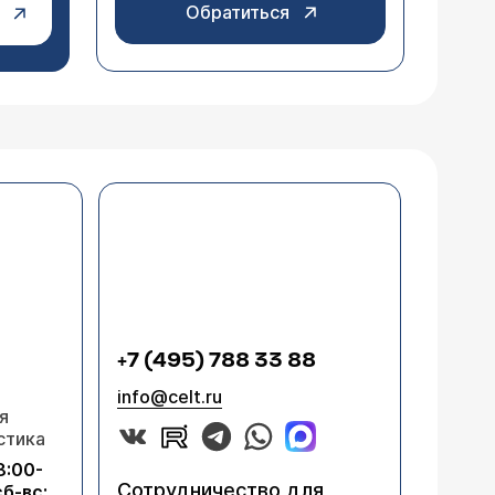
Обратиться
+7 (495) 788 33 88
info@celt.ru
я
стика
8:00-
Сотрудничество для
сб-вс: