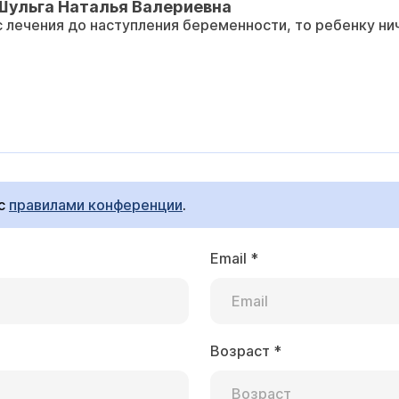
Шульга Наталья Валериевна
 лечения до наступления беременности, то ребенку нич
 с
правилами конференции
.
Email
*
Возраст
*