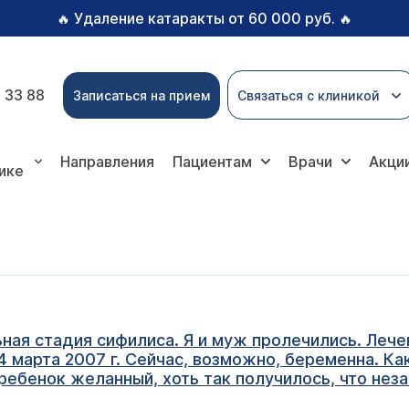
Удаление катаракты от 60 000 руб.
🔥
🔥
 33 88
Записаться на прием
Связаться с клиникой
Направления
Пациентам
Врачи
Акци
ике
ая стадия сифилиса. Я и муж пролечились. Лечен
 марта 2007 г. Сейчас, возможно, беременна. Как
 ребенок желанный, хоть так получилось, что не