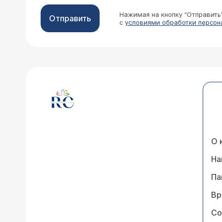
Нажимая на кнопку “Отправить
Отправить
с
условиями обработки персон
О 
На
Па
Вр
Со