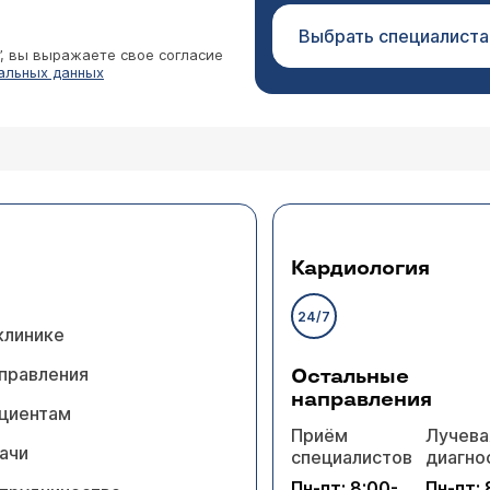
Выбрать специалиста
”, вы выражаете свое согласие
альных данных
Кардиология
24/7
клинике
правления
Остальные
направления
циентам
Приём
Лучева
ачи
специалистов
диагно
Пн-пт: 8:00-
Пн-пт: 