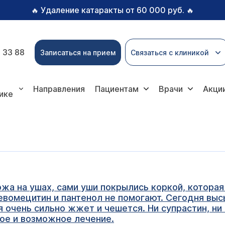
Удаление катаракты от 60 000 руб.
🔥
🔥
 33 88
Записаться на прием
Связаться с клиникой
Направления
Пациентам
Врачи
Акци
ике
а на ушах, сами уши покрылись коркой, которая
евомецитин и пантенол не помогают. Сегодня выс
 очень сильно жжет и чешется. Ни супрастин, ни 
кое и возможное лечение.