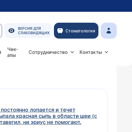
ВЕРСИЯ ДЛЯ
Стоматология
СЛАБОВИДЯЩИХ
Чек-
и
Сотрудничество
Контакты
апы
 постоянно лопается и течет
ыпала красная сыпь в области шеи (с
тавегил, ни эриус не помогают.