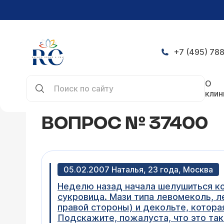
+7 (495) 788
Главная
Конференция
Вопрос № 37400
О
клин
ВОПРОС № 37400
05.02.2007 Наталья, 23 года, Москва
Неделю назад начала шелушиться кож
сукровица. Мази типа левомеколь, л
правой стороны) и декольте, которая
Подскажите, пожалуста, что это та