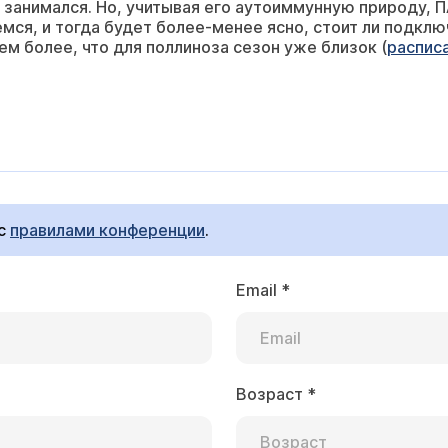
 занимался. Но, учитывая его аутоиммунную природу, П
мся, и тогда будет более-менее ясно, стоит ли подклю
ем более, что для поллиноза сезон уже близок (
распис
 с
правилами конференции
.
Email
*
Возраст
*