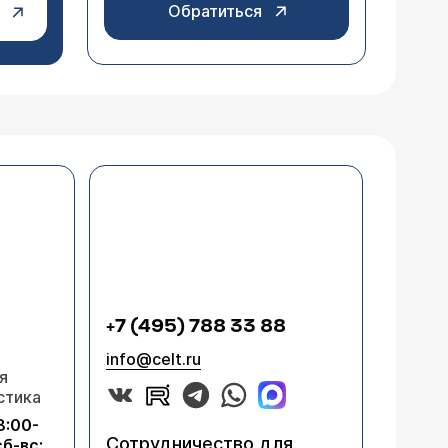
Обратиться
+7 (495) 788 33 88
info@celt.ru
я
стика
8:00-
Сотрудничество для
сб-вс: