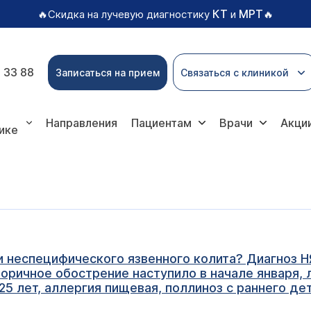
КТ
МРТ
🔥Скидка на лучевую диагностику
и
🔥
 33 88
Записаться на прием
Связаться с клиникой
Направления
Пациентам
Врачи
Акци
ике
 неспецифического язвенного колита? Диагноз НЯ
Вторичное обострение наступило в начале января
25 лет, аллергия пищевая, поллиноз с раннего де