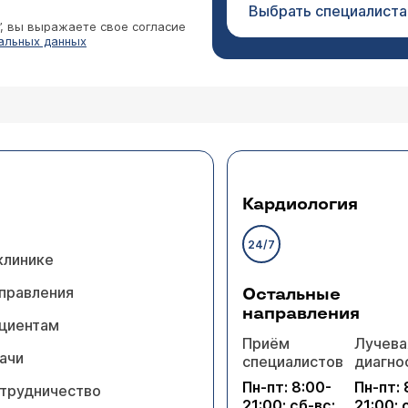
Выбрать специалиста
”, вы выражаете свое согласие
альных данных
Кардиология
24/7
клинике
правления
Остальные
направления
циентам
Приём
Лучева
ачи
специалистов
диагно
Пн-пт: 8:00-
Пн-пт: 
трудничество
21:00; сб-вс:
21:00; 