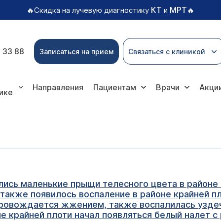
КТ
МРТ
🔥Скидка на лучевую диагностику
и
🔥
 33 88
Записаться на прием
Связаться с клиникой
Направления
Пациентам
Врачи
Акци
ике
лись маленькие прыщи телесного цвета в районе 
также появилось воспаление в районе крайней пл
провождается жжением, также воспалилась уздеч
не крайней плоти начал появляться белый налет с