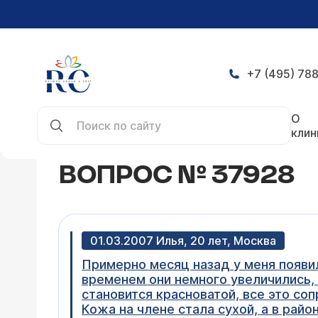
+7 (495) 788
Главная
Конференция
Вопрос № 37928
О
клин
ВОПРОС № 37928
01.03.2007 Илья, 20 лет, Москва
Примерно месяц назад у меня появи
временем они немного увеличились, 
становится красноватой, все это со
Кожа на члене стала сухой, а в райо