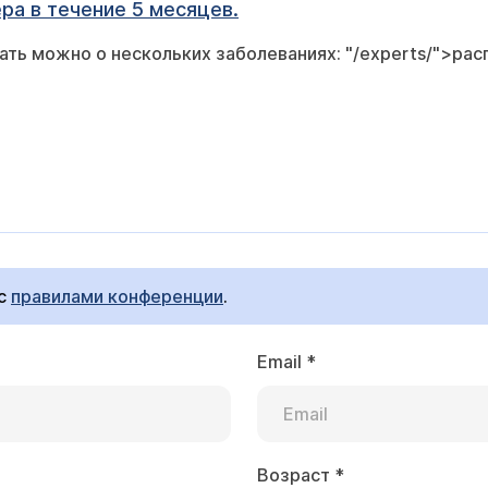
ера в течение 5 месяцев.
ть можно о нескольких заболеваниях: "/experts/">рас
 с
правилами конференции
.
Email
*
Возраст
*