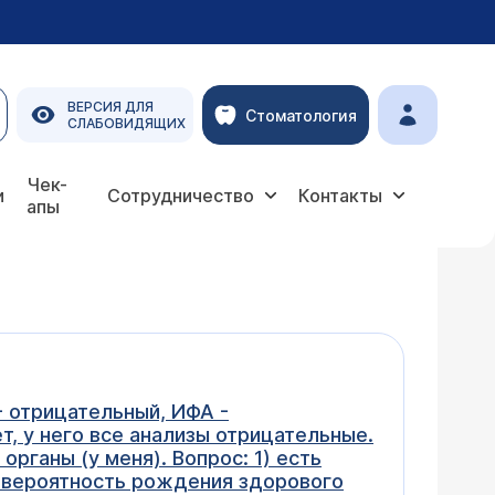
ВЕРСИЯ ДЛЯ
Стоматология
СЛАБОВИДЯЩИХ
Чек-
и
Сотрудничество
Контакты
апы
- отрицательный, ИФА -
т, у него все анализы отрицательные.
органы (у меня). Вопрос: 1) есть
и вероятность рождения здорового