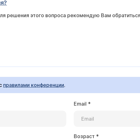
ия?
ля решения этого вопроса рекомендую Вам обратиться
 с
правилами конференции
.
Email
*
Возраст
*