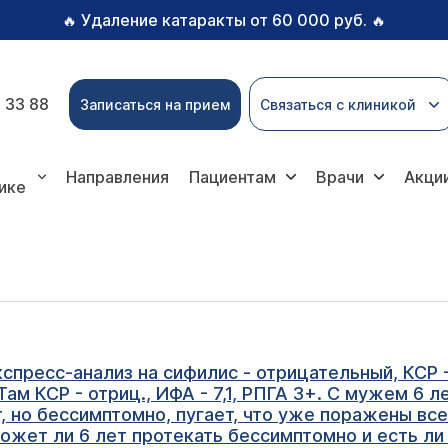
Удаление катаракты от 60 000 руб.
🔥
🔥
 33 88
Записаться на прием
Связаться с клиникой
Направления
Пациентам
Врачи
Акци
ике
спресс-анализ на сифилис - отрицательный, КСР 
м КСР - отриц., ИФА - 7,1, РПГА 3+. С мужем 6 ле
, но бессимптомно, пугает, что уже поражены все 
может ли 6 лет протекать бессимптомно и есть л