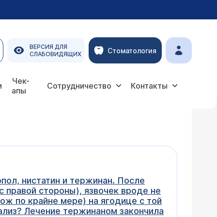
ВЕРСИЯ ДЛЯ
Стоматология
СЛАБОВИДЯЩИХ
Чек-
и
Сотрудничество
Контакты
апы
опол, нистатин и тержинан. После
 правой стороны), язвочек вроде не
ож по крайне мере) на ягодице с той
нализ? Лечение тержинаном закончила