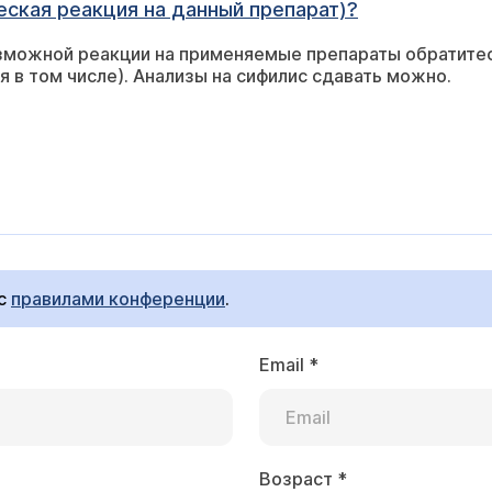
еская реакция на данный препарат)?
зможной реакции на применяемые препараты обратитес
я в том числе). Анализы на сифилис сдавать можно.
 с
правилами конференции
.
Email
*
Возраст
*