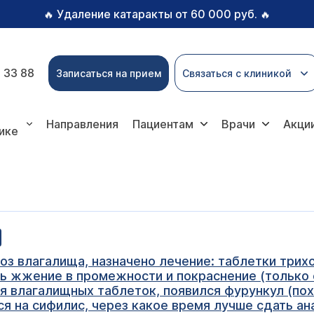
Удаление катаракты от 60 000 руб.
🔥
🔥
 33 88
Записаться на прием
Связаться с клиникой
Направления
Пациентам
Врачи
Акци
ике
оз влагалища, назначено лечение: таблетки трих
ь жжение в промежности и покраснение (только с
я влагалищных таблеток, появился фурункул (пох
ся на сифилис, через какое время лучше сдать а