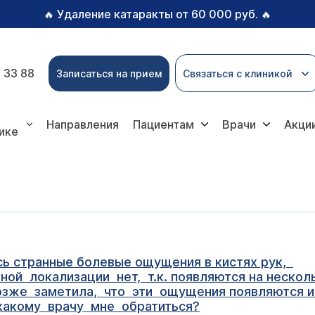
Удаление катаракты от 60 000 руб.
🔥
🔥
 33 88
Записаться на прием
Связаться с клиникой
Направления
Пациентам
Врачи
Акци
ике
сь странные болевые ощущения в кистях рук,
й локализации нет, т.к. появляются на нескольк
же заметила, что эти ощущения появляются и в
 какому врачу мне обратиться?