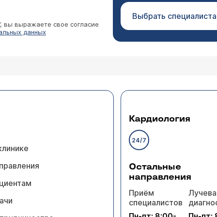
Выбрать специалиста
”, вы выражаете свое согласие
альных данных
Кардиология
24/7
клинике
правления
Остальные
направления
циентам
Приём
Лучева
ачи
специалистов
диагно
Пн-пт: 8:00-
Пн-пт: 