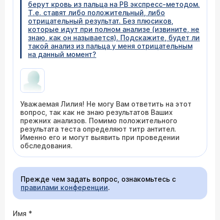
берут кровь из пальца на РВ экспресс-методом.
Т.е. ставят либо положительный, либо
отрицательный результат. Без плюсиков,
которые идут при полном анализе (извините, не
знаю, как он называется). Подскажите, будет ли
такой анализ из пальца у меня отрицательным
на данный момент?
Уважаемая Лилия! Не могу Вам ответить на этот
вопрос, так как не знаю результатов Ваших
прежних анализов. Помимо положительного
результата теста определяют титр антител.
Именно его и могут выявить при проведении
обследования.
Прежде чем задать вопрос, ознакомьтесь с
правилами конференции
.
Имя
*