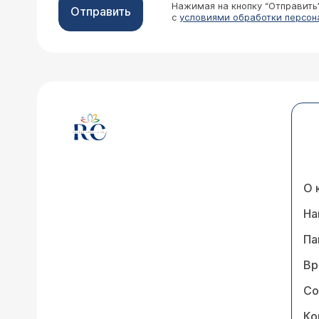
Нажимая на кнопку “Отправить
Отправить
с
условиями обработки персон
О 
На
Па
Вр
Со
Ко