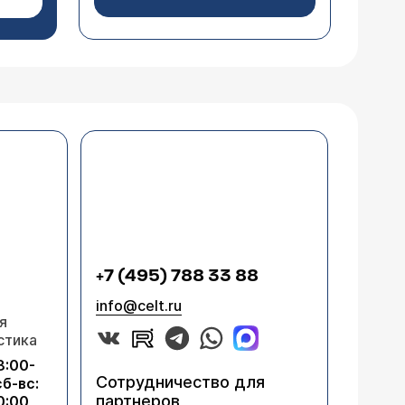
+7 (495) 788 33 88
info@celt.ru
я
стика
8:00-
Сотрудничество для
сб-вс:
партнеров
0:00