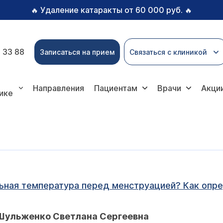
Удаление катаракты от 60 000 руб.
🔥
🔥
 33 88
Записаться на прием
Связаться с клиникой
Направления
Пациентам
Врачи
Акци
ике
ная температура перед менструацией? Как опре
 Шульженко Светлана Сергеевна