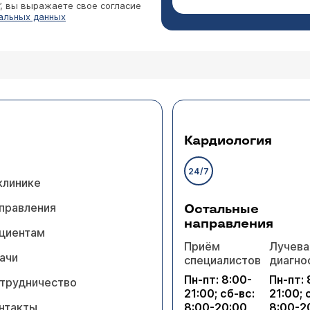
”, вы выражаете свое согласие
альных данных
Кардиология
24/7
клинике
правления
Остальные
направления
циентам
Приём
Лучева
ачи
специалистов
диагно
Пн-пт: 8:00-
Пн-пт: 
трудничество
21:00; сб-вс:
21:00; 
нтакты
8:00-20:00
8:00-2