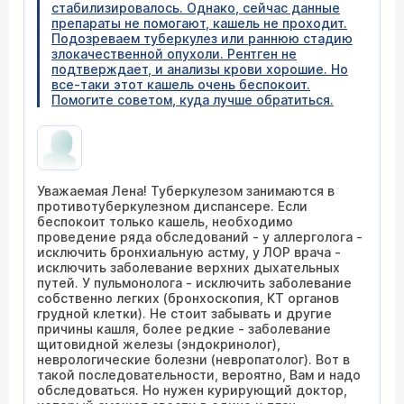
стабилизировалось. Однако, сейчас данные
препараты не помогают, кашель не проходит.
Подозреваем туберкулез или раннюю стадию
злокачественной опухоли. Рентген не
подтверждает, и анализы крови хорошие. Но
все-таки этот кашель очень беспокоит.
Помогите советом, куда лучше обратиться.
Уважаемая Лена! Туберкулезом занимаются в
противотуберкулезном диспансере. Если
беспокоит только кашель, необходимо
проведение ряда обследований - у аллерголога -
исключить бронхиальную астму, у ЛОР врача -
исключить заболевание верхних дыхательных
путей. У пульмонолога - исключить заболевание
собственно легких (бронхоскопия, КТ органов
грудной клетки). Не стоит забывать и другие
причины кашля, более редкие - заболевание
щитовидной железы (эндокринолог),
неврологические болезни (невропатолог). Вот в
такой последовательности, вероятно, Вам и надо
обследоваться. Но нужен курирующий доктор,