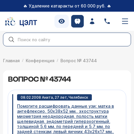
🔥
🔥
Удаление катаракты от 60 000 руб.
ЦЭЛТ
Главная
Конференция
Вопрос № 43744
ВОПРОС № 43744
08.02.2008 Анита, 27 лет, Челябинск
Помогите расшифровать данные узи: матка в
антефлексио, 50х38х52 мм., эхоструктура
миометрия неоднородная, полость матки
щелевидная, эндометрий гиперэхогенный,
толщиной 5,6 мм. по передней и 5,7 мм. по
задней стенкам; левый яичник 43х26х17 мм.,