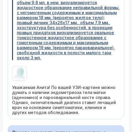
объем 9,8 мл, в нем визуализируется
жидкостное образование неправильной формы,
с негомогенным содержимым и максимальным
размером 18 мм. (вероятно желтое тело);
правый яичник 34х26х17 мм., объем 7,9 мм.,
эхоструктура без особенностей, в проекции
правых придатков визуализируется овальное
тонкостенное жидкостное образование с
гомогенным содержимым и максимальным
размером 19 мм. (вероятно параовариальное),
свободной жидкости в полости малого таза
около 3 мл.
Уважаемая Анита! По вашей УЗИ-картине можно
думать о наличии эндометриоза тела матки
(аденомиоз) и пароовариальной кисте справа.
Однако, окончательный диагноз ставит лечащий
врач на основании симптоматики, клиники и
других методов обследования.