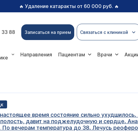
Удаление катаракты от 60 000 руб.
🔥
🔥
 33 88
Записаться на прием
Связаться с клиникой
Направления
Пациентам
Врачи
Акци
ике
цк
 В настоящее время состояние сильно ухудшилось.
полость, давит на поджелудочную и сердце. Анал
. По вечерам температура до 38. Лечусь реофер