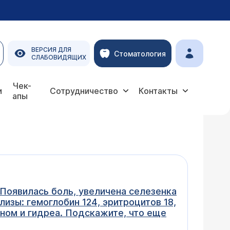
ВЕРСИЯ ДЛЯ
Стоматология
СЛАБОВИДЯЩИХ
Чек-
и
Сотрудничество
Контакты
апы
 Появилась боль, увеличена селезенка
изы: гемоглобин 124, эритроцитов 18,
оном и гидреа. Подскажите, что еще