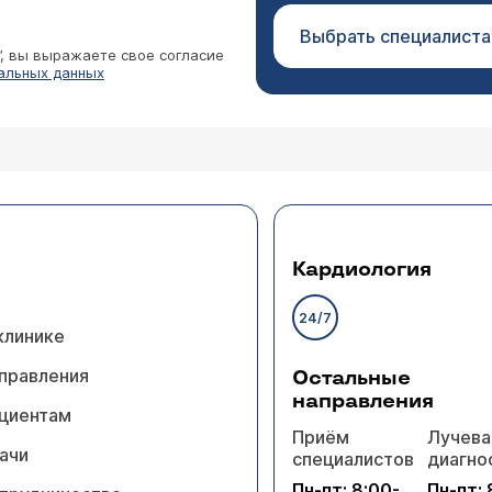
Выбрать специалиста
”, вы выражаете свое согласие
альных данных
Кардиология
24/7
клинике
правления
Остальные
направления
циентам
Приём
Лучева
ачи
специалистов
диагно
Пн-пт: 8:00-
Пн-пт: 