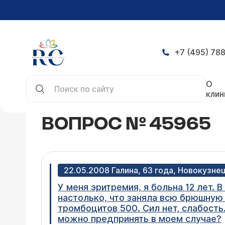
+7 (495) 788
Главная
Конференция
Вопрос № 45965
О
клин
ВОПРОС № 45965
22.05.2008 Галина, 63 года, Новокузне
У меня эритремия, я больна 12 лет.
настолько, что заняла всю брюшную 
тромбоцитов 500. Сил нет, слабость
можно предпринять в моем случае?