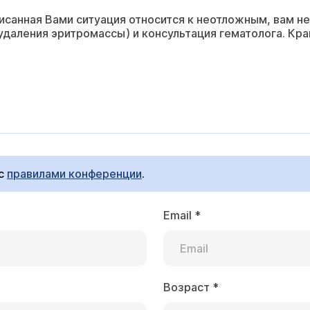
исанная Вами ситуация относится к неотложным, вам н
удаления эритромассы) и консультация гематолога. Кр
 с
правилами конференции
.
Email
*
Возраст
*