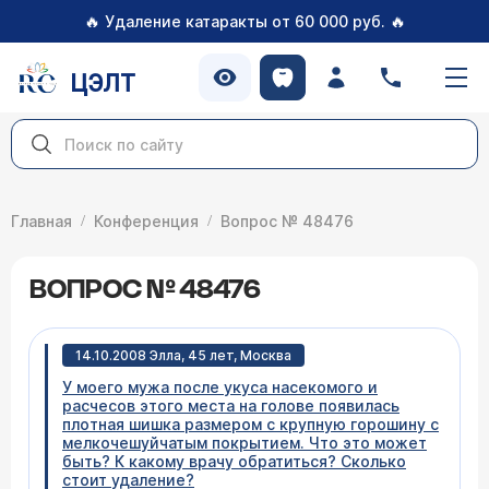
🔥
🔥
Удаление катаракты от 60 000 руб.
ЦЭЛТ
Главная
Конференция
Вопрос № 48476
ВОПРОС № 48476
14.10.2008 Элла, 45 лет, Москва
У моего мужа после укуса насекомого и
расчесов этого места на голове появилась
плотная шишка размером с крупную горошину с
мелкочешуйчатым покрытием. Что это может
быть? К какому врачу обратиться? Сколько
стоит удаление?