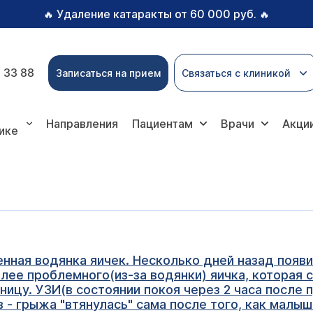
Удаление катаракты от 60 000 руб.
🔥
🔥
 33 88
Записаться на прием
Связаться с клиникой
Направления
Пациентам
Врачи
Акци
ике
нная водянка яичек. Несколько дней назад появ
олее проблемного(из-за водянки) яичка, которая 
ницу. УЗИ(в состоянии покоя через 2 часа после 
в - грыжа "втянулась" сама после того, как малы