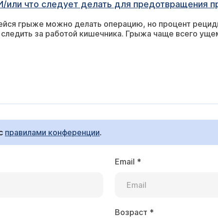
И/или что следует делать для предотвращения п
йся грыже можно делать операцию, но процент рециди
 следить за работой кишечника. Грыжа чаще всего ущ
 с
правилами конференции
.
Email
*
Возраст
*