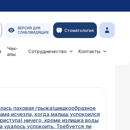
ВЕРСИЯ ДЛЯ
Стоматология
СЛАБОВИДЯЩИХ
Чек-
и
Сотрудничество
Контакты
апы
илась паховая грыжа(шишкообразное
сама исчезла, когда малыш успокоился
приступа) ничего, кроме излишка воды
ша удалось успокоить. Требуется ли