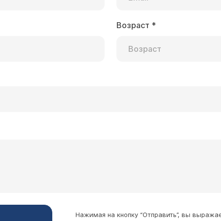
Возраст
*
Нажимая на кнопку “Отправить”, вы выража