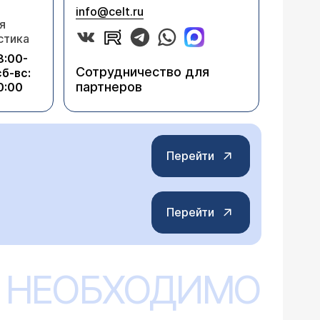
info@celt.ru
я
стика
8:00-
Сотрудничество для
сб-вс:
партнеров
0:00
Перейти
Перейти
 НЕОБХОДИМО