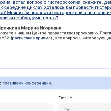
рача, встал вопрос о гистероскопии, скажите, де
 к середине цикла? Хотелось бы провести гистер
о? Можно ли провести гистероскопию не с общим
нализы необходимо сдать?
Ярочкина Марина Игоревна
можете в нашем Центре провести гистероскопию. Пригл
 УЗИ (
расписание приема
) , все вопросы, интересующи
 с
правилами конференции
.
Email
*