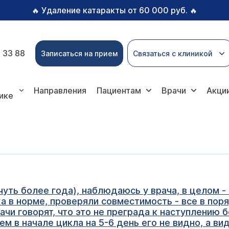
Удаление катаракты от 60 000 руб.
🔥
🔥
 33 88
Записаться на прием
Связаться с клиникой
Направления
Пациентам
Врачи
Акци
ике
ть более года), наблюдаюсь у врача, в целом - 
а в норме, проверяли совместимость - все в пор
рачи говорят, что это не преграда к наступлению 
м в начале цикла на 5-6 день его не видно, а ви