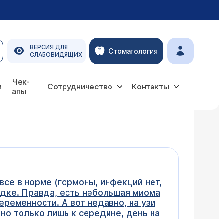
ВЕРСИЯ ДЛЯ
Стоматология
СЛАБОВИДЯЩИХ
Чек-
и
Сотрудничество
Контакты
апы
все в норме (гормоны, инфекций нет,
ядке. Правда, есть небольшая миома
беременности. А вот недавно, на узи
дно только лишь к середине, день на