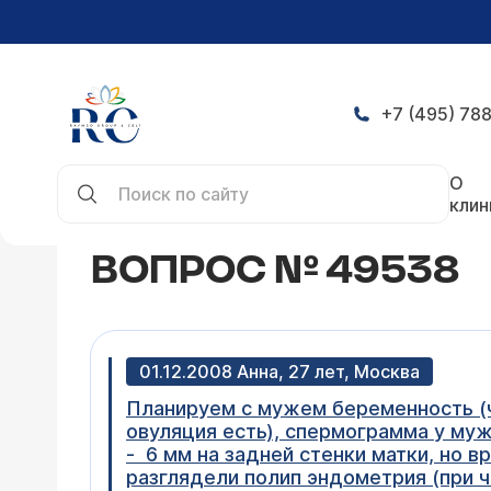
+7 (495) 788
Главная
Конференция
Вопрос № 49538
О
клин
ВОПРОС № 49538
01.12.2008 Анна, 27 лет, Москва
Планируем с мужем беременность (чу
овуляция есть), спермограмма у муж
- 6 мм на задней стенки матки, но в
разглядели полип эндометрия (при че