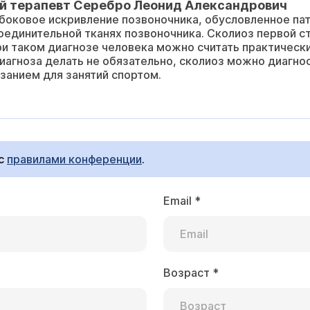
й терапевт Серебро Леонид Александрович
оковое искривление позвоночника, обусловленное пат
единительной тканях позвоночника. Сколиоз первой с
ри таком диагнозе человека можно считать практическ
агноза делать не обязательно, сколиоз можно диагнос
занием для занятий спортом.
 с
правилами конференции
.
Email
*
Возраст
*