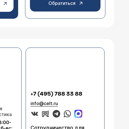
Обратиться
+7 (495) 788 33 88
info@celt.ru
я
стика
8:00-
Сотрудничество для
сб-вс: