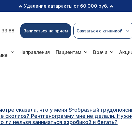
Удаление катаракты от 60 000 руб.
🔥
🔥
 33 88
Записаться на прием
Связаться с клиникой
Направления
Пациентам
Врачи
Акци
ике
мотре сказала, что у меня S-образный грудопоясни
 сколиоз? Рентгенограмму мне не делали. Нужно
о ли нельзя заниматься аэробикой и бегать?