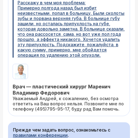
Расскажу в чем моя проблема:
Примерно полгода назад был избит
неизвестными, попал в больницу. Были сколоты
зубы и порвана верхняя губа. В больнице губу
зашили, но осталась припухлость на губе,
которая довольно заметна. В больнице сказали,
что она рассосется сама, но вот уже пол года
прошло, а эффекта никакого. Хочется удалить
эту припухлость. Подскажите, пожалуйста, в
какую сумму, примерно, мне обойдется
операция по удалению этой опухоли.
Врач — пластический хирург Маренич
Владимир Федорович
Уважаемый Андрей, к сожалению, без осмотра
ответить на Ваш вопрос нельзя. Позвоните мне по
телефону (495)795-95-17, буду рад Вам помочь.
Прежде чем задать вопрос, ознакомьтесь с
правилами конференции
.