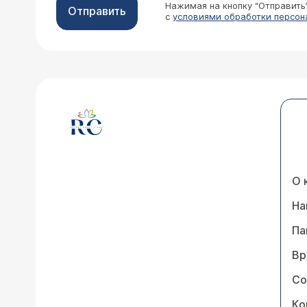
Нажимая на кнопку “Отправить
Отправить
с
условиями обработки персон
О 
На
Па
Вр
Со
Ко