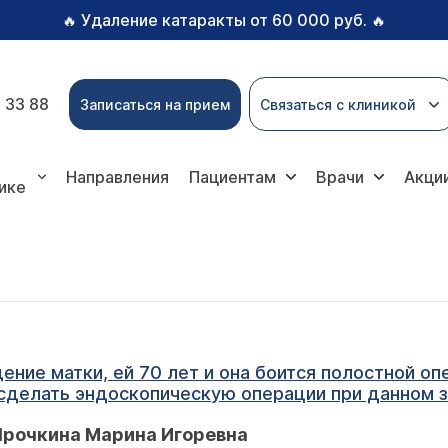
Удаление катаракты от 60 000 руб.
🔥
🔥
 33 88
Записаться на прием
Связаться с клиникой
Направления
Пациентам
Врачи
Акци
ике
ние матки, ей 70 лет и она боится полостной опе
сделать эндоскопическую операции при данном 
Ярочкина Марина Игоревна