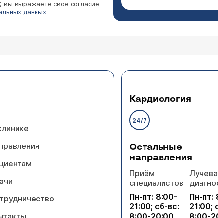
”, вы выражаете свое согласие
альных данных
Кардиология
24/7
клинике
правления
Остальные
направления
циентам
Приём
Лучева
ачи
специалистов
диагно
Пн-пт: 8:00-
Пн-пт: 
трудничество
21:00; сб-вс:
21:00; 
нтакты
8:00-20:00
8:00-2