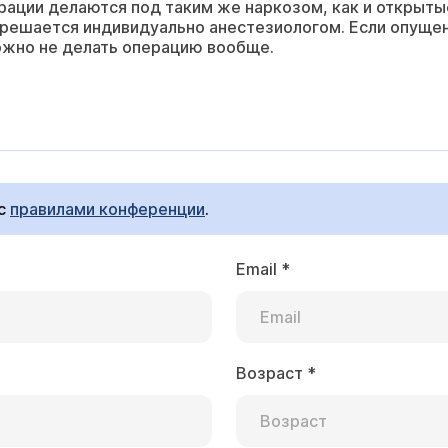
ации делаются под таким же наркозом, как и открытые
с решается индивидуально анестезиологом. Если опуще
ожно не делать операцию вообще.
 с
правилами конференции
.
Email
*
Возраст
*