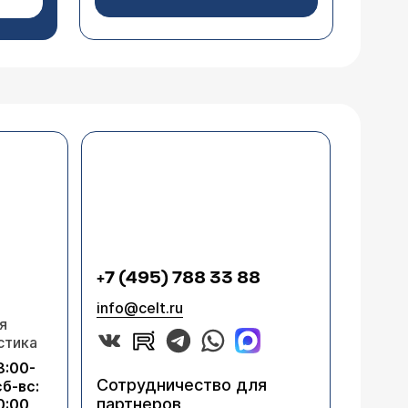
+7 (495) 788 33 88
info@celt.ru
я
стика
8:00-
Сотрудничество для
сб-вс:
партнеров
0:00