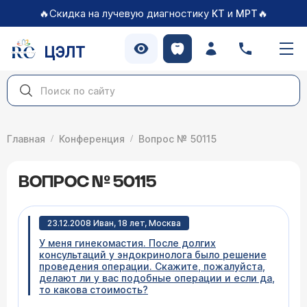
🔥Скидка на лучевую диагностику
и
🔥
КТ
МРТ
ЦЭЛТ
Главная
Конференция
Вопрос № 50115
ВОПРОС № 50115
23.12.2008 Иван, 18 лет, Москва
У меня гинекомастия. После долгих
консультаций у эндокринолога было решение
проведения операции. Скажите, пожалуйста,
делают ли у вас подобные операции и если да,
то какова стоимость?