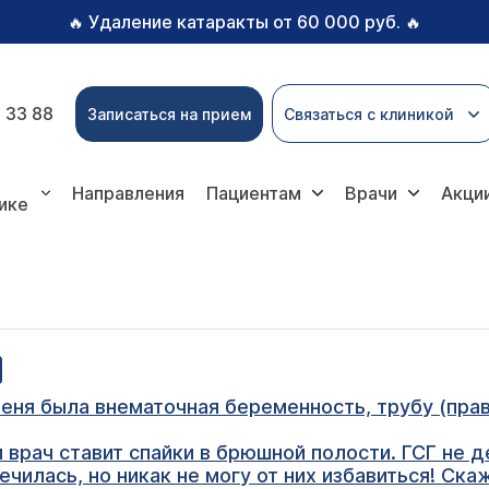
Удаление катаракты от 60 000 руб.
🔥
🔥
 33 88
Записаться на прием
Связаться с клиникой
Направления
Пациентам
Врачи
Акци
ике
меня была внематочная беременность, трубу (пра
 врач ставит спайки в брюшной полости. ГСГ не де
ечилась, но никак не могу от них избавиться! Ска