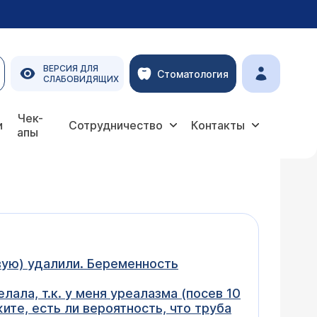
ВЕРСИЯ ДЛЯ
Стоматология
СЛАБОВИДЯЩИХ
Чек-
и
Сотрудничество
Контакты
апы
вую) удалили. Беременность
лала, т.к. у меня уреалазма (посев 10
жите, есть ли вероятность, что труба