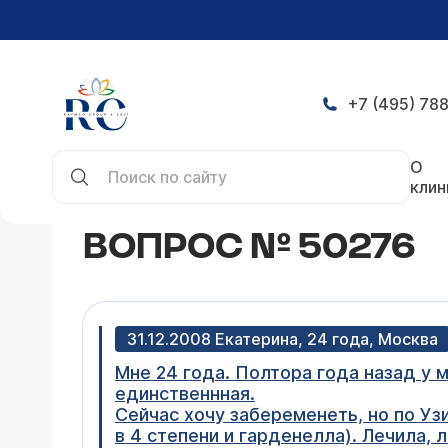
+7 (495) 788
Главная
Конференция
Вопрос № 50276
О
клин
ВОПРОС № 50276
31.12.2008 Екатерина, 24 года, Москва
Мне 24 года. Полтора года назад у 
единственнная.
Сейчас хочу забеременеть, но по Узи
в 4 степени и гарденелла). Лечила, л