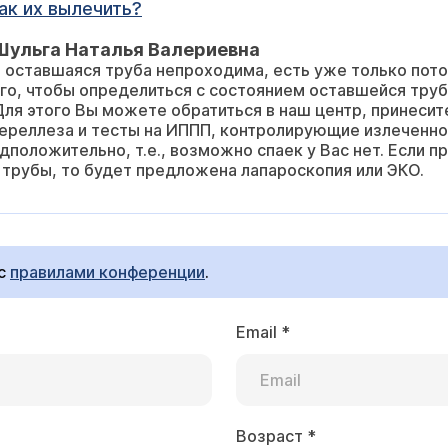
ак их вылечить?
Шульга Наталья Валериевна
о оставшаяся труба непроходима, есть уже только пото
го, чтобы определиться с состоянием оставшейся труб
Для этого Вы можете обратиться в наш центр, принесит
ереллеза и тесты на ИППП, контролирующие излеченнос
дположительно, т.е., возможно спаек у Вас нет. Если 
трубы, то будет предложена лапароскопия или ЭКО.
 с
правилами конференции
.
Email
*
Возраст
*