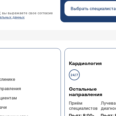
Выбрать специалиста
”, вы выражаете свое согласие
альных данных
Кардиология
24/7
клинике
правления
Остальные
направления
циентам
Приём
Лучева
ачи
специалистов
диагно
Пн-пт: 8:00-
Пн-пт: 