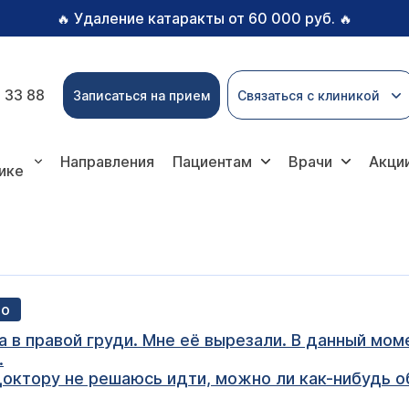
Удаление катаракты от 60 000 руб.
🔥
🔥
 33 88
Записаться на прием
Связаться с клиникой
Направления
Пациентам
Врачи
Акци
ике
во
 в правой груди. Мне её вырезали. В данный моме
.
 доктору не решаюсь идти, можно ли как-нибудь о