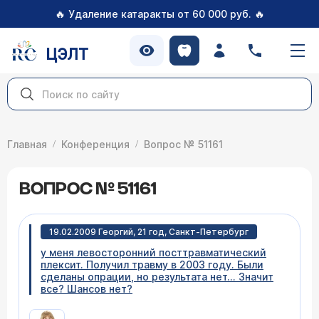
🔥
🔥
Удаление катаракты от 60 000 руб.
ЦЭЛТ
Главная
Конференция
Вопрос № 51161
ВОПРОС № 51161
19.02.2009 Георгий, 21 год, Санкт-Петербург
у меня левосторонний посттравматический
плексит. Получил травму в 2003 году. Были
сделаны опрации, но результата нет... Значит
все? Шансов нет?