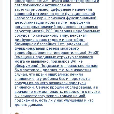
обследование: ЭЭГ (очага эпилептиформной и
патологической активности не
зарегистрировано, диффузные изменения
корковой ритмики на фоне функциональной
незрелости коры, признаки функциональной
дезорганизации коры за счет нарушения
регуляторных влияний подкоково-стволовых
структур мозга), РЭГ (дистония церебральных
сосудов по смешанному типу, венозная
дисфунция в каротидном и вертебро-
базилярном бассейнах 1 ст., адекватный
функциональный резерв мозгового
кровообращения на гипервентиляцию), ЭхоЭГ
(смещения срединных структур головного
мозга не выявлено, признаков ВЧГ не
обнаружено). Подскажите, правильно ли нам
был поставлен диагноз, т.к. мне известны
случаи, что врачи ошибались: лечили
эпилепсию, а у ребенка были перекрыты
сосуды из-за чего возникали приступы
эпилепсии. Сейчас прошли обследования, а к
врачам не можем попасть: невролог в отпуске,
а к эпилептологу запись только на май,
подскажите, есть ли у нас улучшения и что
делать дальше.