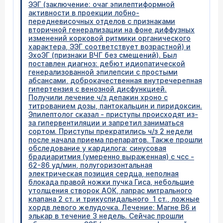
ЭЭГ (заключение: очаг эпилептиформной
активности в проекции лобно-
передневисочных отделов с признаками
вторичной генерализации на фоне диффузных
изменений корковой ритмики органического
характера, ЭЭГ соответствует возрастной) и
ЭхоЭГ (признаки ВЧГ без смещений). Был
поставлен диагноз: дебют идиопатической
генерализованной эпилепсии с простыми
абсансами, доброкачественная внутречерепная
гипертензия с венозной дисфункцией.
Получили лечение ч/з депакин хроно с
титрованием дозы, пантокальцин и пиридоксин.
Эпилептолог сказал - приступы происходят из-
за гипервентиляции и запретил заниматься
сортом. Приступы прекратились ч/з 2 недели
после начала приема препаратов. Также прошли
обследование у кардилога: синусовая
брадиаритмия (умеренно выраженная) с чсс -
62-86 уд/мин, полугоризонтальная
электрическая позиция сердца, неполная
блокада правой ножки пучка Гиса, небольшие
утолщения створок АОК, лапрас митрального
клапана 2 ст. и трикуспидального 1 ст., ложные
хордв левого желудочка. Лечение: Магне В6 и
элькар в течение 3 недель. Сейчас прошли