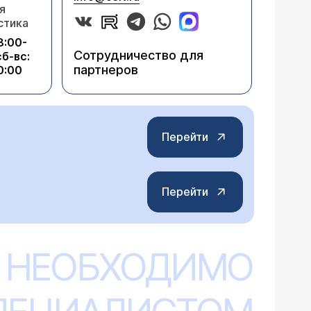
я
стика
8:00-
Сотрудничество для
сб-вс:
партнеров
0:00
Перейти
Перейти
 НЕОБХОДИМО