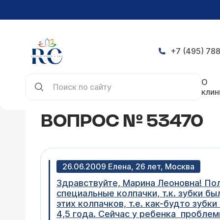
+7 (495) 788
Главная
Конференция
Вопрос № 53470
О
клин
ВОПРОС № 53470
26.06.2009 Елена, 26 лет, Москва
Здравствуйте, Марина Леоновна! Пол
специальные колпачки, т.к. зубки б
этих колпачков, т.е. как-будто зубк
4,5 года. Сейчас у ребенка пробле