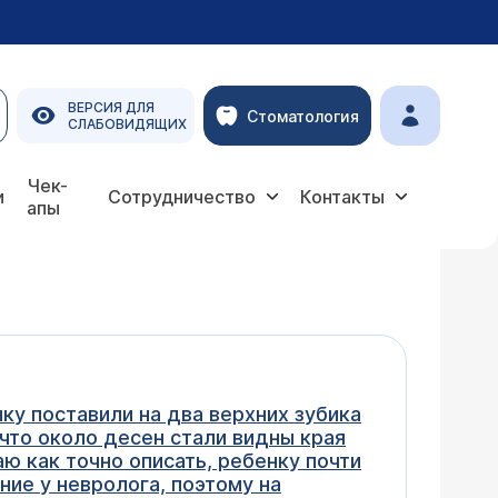
ВЕРСИЯ ДЛЯ
Стоматология
СЛАБОВИДЯЩИХ
Чек-
и
Сотрудничество
Контакты
апы
ку поставили на два верхних зубика
 что около десен стали видны края
аю как точно описать, ребенку почти
ие у невролога, поэтому на