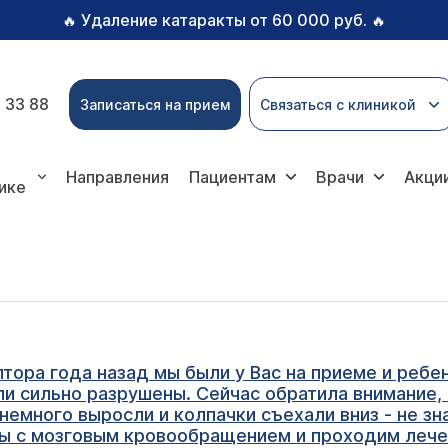
Удаление катаракты от 60 000 руб.
🔥
🔥
 33 88
Записаться на прием
Связаться с клиникой
Направления
Пациентам
Врачи
Акци
ике
тора года назад мы были у Вас на приеме и ребен
ыли сильно разрушены. Сейчас обратила внимание,
и немного выросли и колпачки съехали вниз - не зн
мы с мозговым кровообращением и проходим лечен