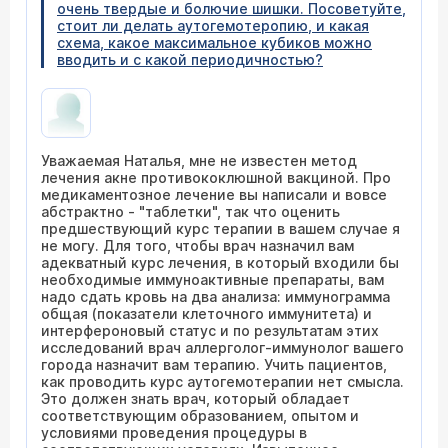
очень твердые и болючие шишки. Посоветуйте,
стоит ли делать аутогемотеропию, и какая
схема, какое максимальное кубиков можно
вводить и с какой периодичностью?
Уважаемая Наталья, мне не известен метод
лечения акне противококлюшной вакциной. Про
медикаментозное лечение вы написали и вовсе
абстрактно - "таблетки", так что оценить
предшествующий курс терапии в вашем случае я
не могу. Для того, чтобы врач назначил вам
адекватный курс лечения, в который входили бы
необходимые иммуноактивные препараты, вам
надо сдать кровь на два анализа: иммунограмма
общая (показатели клеточного иммунитета) и
интерфероновый статус и по результатам этих
исследований врач аллерголог-иммунолог вашего
города назначит вам терапию. Учить пациентов,
как проводить курс аутогемотерапии нет смысла.
Это должен знать врач, который обладает
соответствующим образованием, опытом и
условиями проведения процедуры в