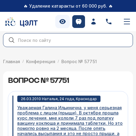
🔥
🔥
Удаление катаракты от 60 000 руб.
ЦЭЛТ
Главная
Конференция
Вопрос № 57751
ВОПРОС № 57751
26.03.2010 Наталья, 24 года, Краснодар
Уважаемая Галина Ильинична, у меня серьезная
проблема с лицом (прыщи). В октябре прошла
курс лечения, мне кололи 7 раз под лопатку
вакцину коклюша и принимала таблетки. Но это
помогло ровно на 2 месяца. После опять
начались высыпания и это не просто прыщи, а