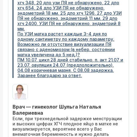
хгч 348, 20 дпо узи ПЯ не обнаружено, 22 дпо
хгч 654, 24 дпо УЗИ ПЯ не обнаружено,
эндометрий 18 мм, 25 дпо хгч 1296, 27 дпо УЗИ
ПЯ не обнаружено, эндометрий 11 мм, 29 дпо
хгч 2400, УЗИ ПЯ не обнаружено, эндметрий 8
мм.
По УЗИ матка растет каждые 3-4 дня по
одному сантиметру по каждому параметру.
Возможно ли отсутствие визуализации ПЯ
связано с аденомиозом (в небер. состоянии
матка увеличена до 5 нед.)?
ПМ 10.07, цикл 28 дней стабильно, п. акт 21.07 и
23.07, овуляция 24.07 (предположительно),
04.08 коричневая мазня, С 08.08 задержка.
Заранее благодарю за ответ.
Врач — гинеколог Шульга Наталья
Валериевна
Если, при трехнедельной задержке менструации
и высоких цифрах ХГЧ плодное яйцо в матке не
визуализируется, вероятнее всего у Вас
внематочная беременность и нужно делать