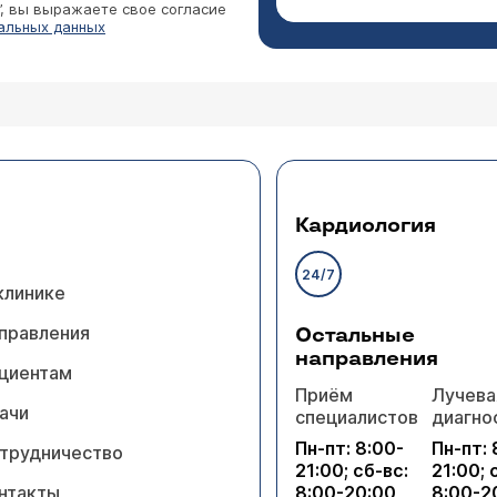
”, вы выражаете свое согласие
альных данных
Кардиология
24/7
клинике
правления
Остальные
направления
циентам
Приём
Лучева
ачи
специалистов
диагно
Пн-пт: 8:00-
Пн-пт: 
трудничество
21:00; сб-вс:
21:00; 
нтакты
8:00-20:00
8:00-2