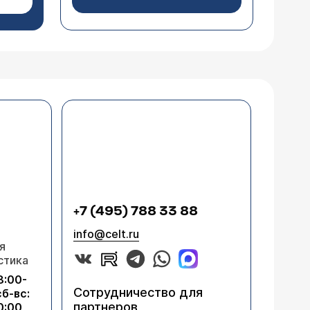
+7 (495) 788 33 88
info@celt.ru
я
стика
8:00-
Сотрудничество для
сб-вс:
партнеров
0:00