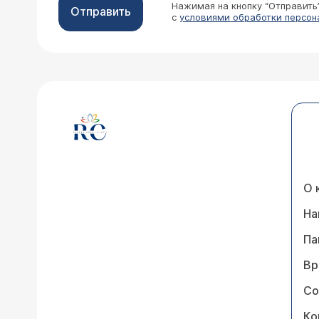
Нажимая на кнопку “Отправить
Отправить
с
условиями обработки персон
О 
На
Па
Вр
Со
Ко