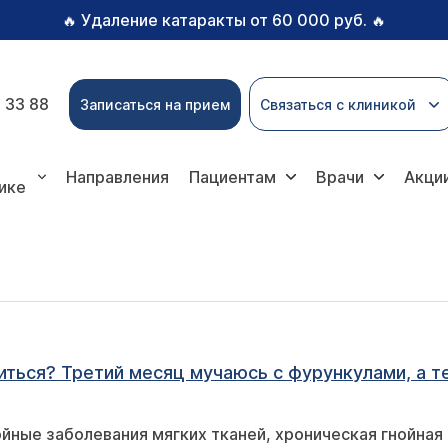
Удаление катаракты от 60 000 руб.
🔥
🔥
 33 88
Записаться на прием
Связаться с клиникой
Направления
Пациентам
Врачи
Акци
ике
иться? Третий месяц мучаюсь с фурункулами, а т
ойные заболевания мягких тканей, хроническая гнойная 