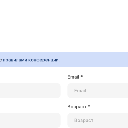
 с
правилами конференции
.
Email
*
Возраст
*