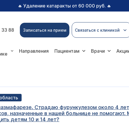
Удаление катаракты от 60 000 руб.
🔥
🔥
 33 88
Записаться на прием
Связаться с клиникой
Направления
Пациентам
Врачи
Акци
ике
 область
плазмафарезе. Страдаю фурункулезом около 4 лет
ков, назначенные в нашей больнице не помогают.
ить детям 10 и 14 лет?