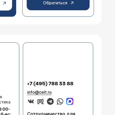
Обратиться
+7 (495) 788 33 88
info@celt.ru
я
стика
8:00-
Сотрудничество для
сб-вс: