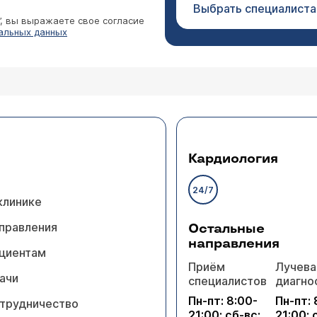
Выбрать специалиста
”, вы выражаете свое согласие
альных данных
Кардиология
24/7
клинике
правления
Остальные
направления
циентам
Приём
Лучева
ачи
специалистов
диагно
Пн-пт: 8:00-
Пн-пт: 
трудничество
21:00; сб-вс:
21:00; 