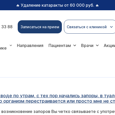
Удаление катаракты от 60 000 руб.
🔥
🔥
 33 88
Записаться на прием
Связаться с клиникой
Направления
Пациентам
Врачи
Акци
ике
 воде по утрам, с тех пор началиcь запоры, в ту
 организм перестраивается или просто мне не с
 возникновение запоров Вы четко связываете с употреб