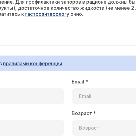
ление. Для профилактики запоров в рационе должны бы
рукты), достаточное количество жидкости (не менее 2 л
ратитесь к
гастроэнтерологу
очно.
 с
правилами конференции
.
Email
*
Возраст
*