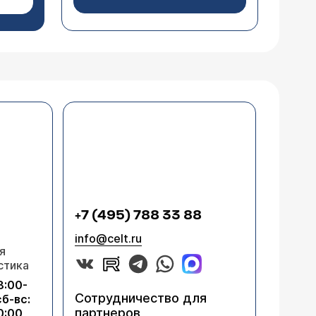
+7 (495) 788 33 88
info@celt.ru
я
стика
8:00-
Сотрудничество для
сб-вс:
партнеров
0:00