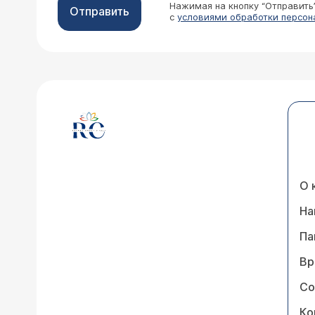
Нажимая на кнопку “Отправить
Отправить
с
условиями обработки персон
О 
На
Па
Вр
Со
Ко