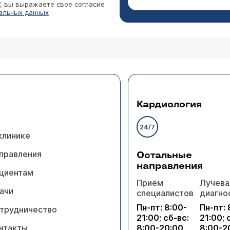
”, вы выражаете свое согласие
альных данных
Кардиология
24/7
клинике
правления
Остальные
направления
циентам
Приём
Лучева
ачи
специалистов
диагно
Пн-пт: 8:00-
Пн-пт: 
трудничество
21:00; сб-вс:
21:00; 
нтакты
8:00-20:00
8:00-2