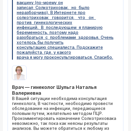
вакцину (по-моему он
записал Солкотриховак, но было
неразборчиво). В Интернете про
солкотриховак говорится, что он
против гинекологических
инфекций. В последующем я планирую
беременность, поэтому надо
разобраться с проблемами здоровья. Очень
хотелось бы получить
консультацию специалиста. Подскажите
пожалуйста, где, у какого
врача я могу проконсультироваться. Спасибо.
Врач — гинеколог Шульга Наталья
Валериевна
В Вашей ситуации необходима консультация
гинеколога, В частности, необходимо провести
обследование на инфекции, передающиеся
половым путем, желательно методом ПЦР.
Прокомментировать назначение Солкотриховака
невозможно, так пока как неясны результаты
анализов. Вы можете обратиться к любому из