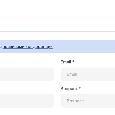
 с
правилами конференции
.
Email
*
Возраст
*