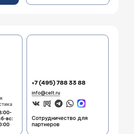
+7 (495) 788 33 88
info@celt.ru
я
стика
8:00-
Сотрудничество для
сб-вс:
партнеров
0:00