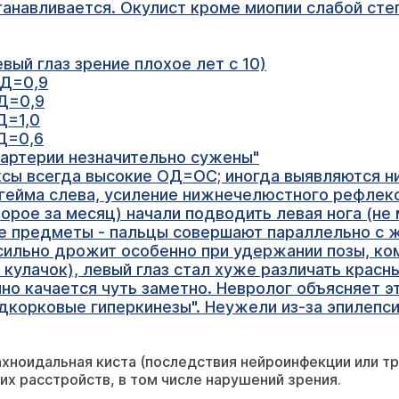
танавливается. Окулист кроме миопии слабой степ
вый глаз зрение плохое лет с 10)
2Д=0,9
0Д=0,9
Д=1,0
5Д=0,6
 "артерии незначительно сужены"
ксы всегда высокие ОД=ОС; иногда выявляются н
нгейма слева, усиление нижнечелюстного рефлек
орое за месяц) начали подводить левая нога (не 
ие предметы - пальцы совершают параллельно с
сильно дрожит особенно при удержании позы, к
 кулачок), левый глаз стал хуже различать красн
нно качается чуть заметно. Невролог объясняет 
одкорковые гиперкинезы". Неужели из-за эпилепс
ахноидальная киста (последствия нейроинфекции или т
их расстройств, в том числе нарушений зрения.