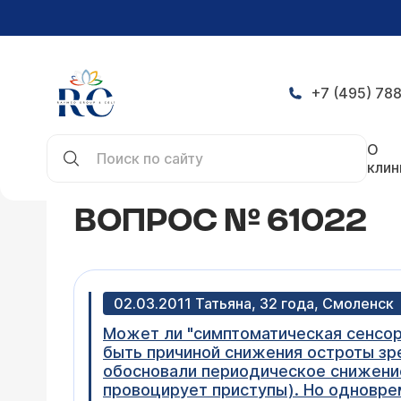
+7 (495) 788
Главная
Конференция
Вопрос № 61022
О
клин
ВОПРОС № 61022
02.03.2011 Татьяна, 32 года, Смоленск
Может ли "симптоматическая сенсор
быть причиной снижения остроты зре
обосновали периодическое снижение
провоцирует приступы). Но одноврем