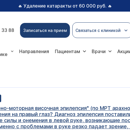
Удаление катаракты от 60 000 руб.
🔥
🔥
 33 88
Записаться на прием
Связаться с клиникой
Направления
Пациентам
Врачи
Акци
ике
но-моторная височная эпилепсия" (по МРТ арахно
ния на правый глаз? Диагноз эпилепсия поставил
 силы и онемения в левой руке, возникаюшие по
енно с проблемами в руке резко падает зрение, 