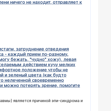
ени ничего не находит, отправляет к
истагм, затруднение отведения
са - каждый прием по-разному.
могу бежать, "чудно" хожу), левая
 желаемым действием кучу мелких
омфортное положение чтобы не
ый и зеленый цвета (как будто
это нелеченной своевременно
ии можно потерять зрение, помогите
равмы) является причиной эпи-синдрома и