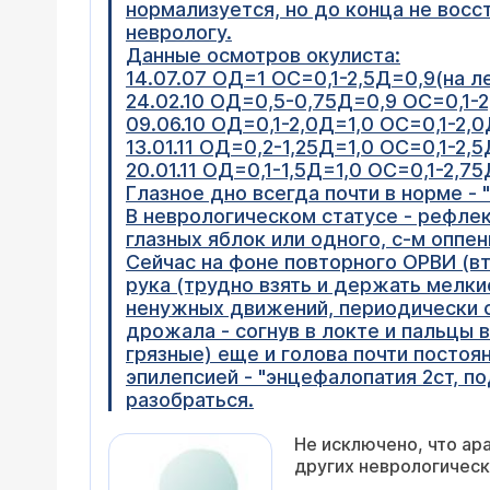
нормализуется, но до конца не восс
неврологу.
Данные осмотров окулиста:
14.07.07 ОД=1 ОС=0,1-2,5Д=0,9(на ле
24.02.10 ОД=0,5-0,75Д=0,9 ОС=0,1-
09.06.10 ОД=0,1-2,0Д=1,0 ОС=0,1-2,
13.01.11 ОД=0,2-1,25Д=1,0 ОС=0,1-2,5
20.01.11 ОД=0,1-1,5Д=1,0 ОС=0,1-2,7
Глазное дно всегда почти в норме -
В неврологическом статусе - рефле
глазных яблок или одного, с-м оппе
Сейчас на фоне повторного ОРВИ (вт
рука (трудно взять и держать мелк
ненужных движений, периодически 
дрожала - согнув в локте и пальцы в
грязные) еще и голова почти постоя
эпилепсией - "энцефалопатия 2ст, п
разобраться.
Не исключено, что ар
других неврологическ