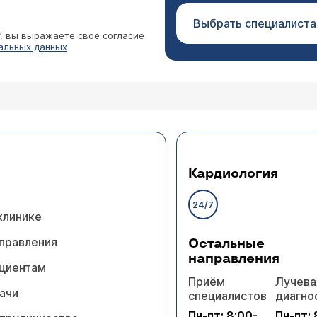
Выбрать специалиста
”, вы выражаете свое согласие
альных данных
Кардиология
24/7
клинике
правления
Остальные
направления
циентам
Приём
Лучева
ачи
специалистов
диагно
Пн-пт: 8:00-
Пн-пт: 