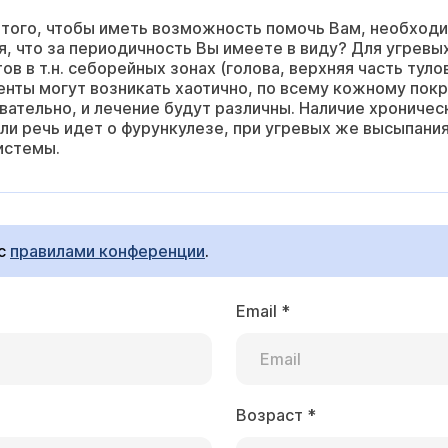
того, чтобы иметь возможность помочь Вам, необходим
, что за периодичность Вы имеете в виду? Для угревы
в в т.н. себорейных зонах (голова, верхняя часть туло
нты могут возникать хаотично, по всему кожному покр
овательно, и лечение будут различны. Наличие хронич
ли речь идет о фурункулезе, при угревых же высыпания
истемы.
 с
правилами конференции
.
Email
*
Возраст
*