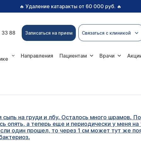
Удаление катаракты от 60 000 руб.
🔥
🔥
 33 88
Записаться на прием
Связаться с клиникой
Направления
Пациентам
Врачи
Акци
ике
я сыпь на груди и лбу. Осталось много шрамов. По
сь опять, а теперь еще и периодически у меня н
если один прошел, то через 1 см может тут же поя
бактериоз.