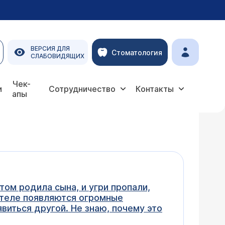
ВЕРСИЯ ДЛЯ
Стоматология
СЛАБОВИДЯЩИХ
Чек-
и
Сотрудничество
Контакты
апы
том родила сына, и угри пропали,
а теле появляются огромные
виться другой. Не знаю, почему это