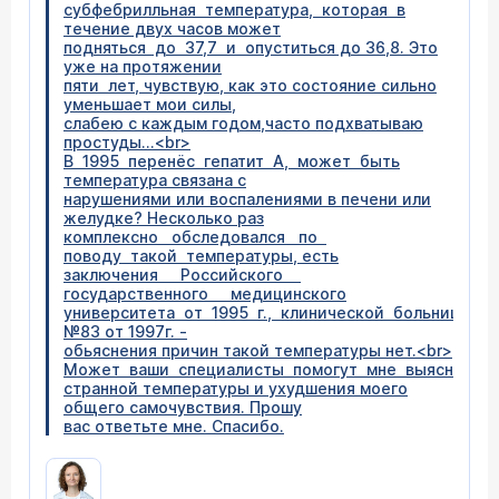
субфебрилльная температура, которая в
течение двух часов может
подняться до 37,7 и опуститься до 36,8. Это
уже на протяжении
пяти лет, чувствую, как это состояние сильно
уменьшает мои силы,
слабею с каждым годом,часто подхватываю
простуды...<br>
В 1995 перенёс гепатит А, может быть
температура связана с
нарушениями или воспалениями в печени или
желудке? Несколько раз
комплексно обследовался по
поводу такой температуры, есть
заключения Российского
государственного медицинского
университета от 1995 г., клинической больницы
№83 от 1997г. -
обьяснения причин такой температуры нет.<br>
Может ваши специалисты помогут мне выяснить п
странной температуры и ухудшения моего
общего самочувствия. Прошу
вас ответьте мне. Спасибо.