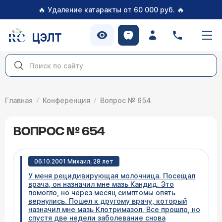
🔥
🔥
Удаление катаракты от 60 000 руб.
ЦЭЛТ
Главная
Конференция
Вопрос № 654
ВОПРОС № 654
06.10.2001 Михаил, 28 лет
У меня рецидивирующая молочница. Посещал
врача, он назначил мне мазь Кандид. Это
помогло, но через месяц симптомы опять
вернулись. Пошел к другому врачу, который
назначил мне мазь Клотримазол. Все прошло, но
спустя две недели заболевание снова