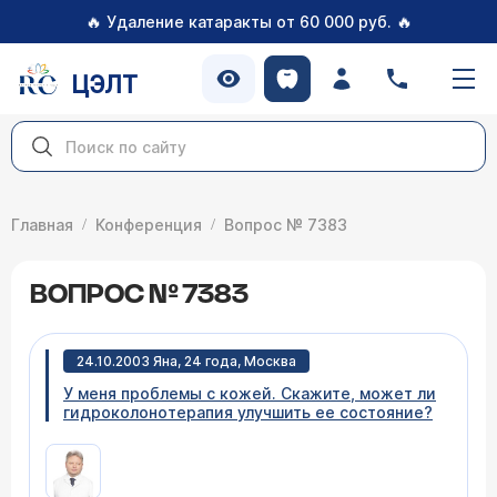
🔥
🔥
Удаление катаракты от 60 000 руб.
ЦЭЛТ
Главная
Конференция
Вопрос № 7383
ВОПРОС № 7383
24.10.2003 Яна, 24 года, Москва
У меня проблемы с кожей. Скажите, может ли
гидроколонотерапия улучшить ее состояние?