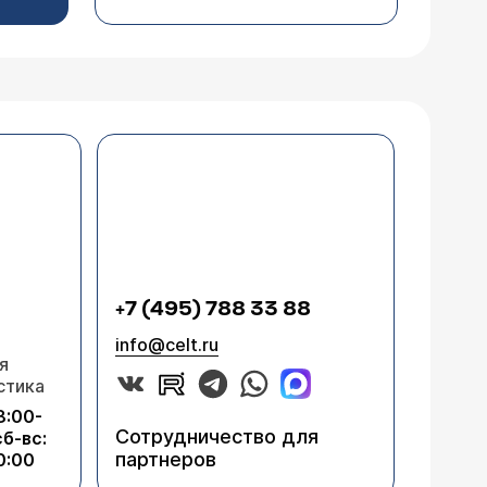
+7 (495) 788 33 88
info@celt.ru
я
стика
8:00-
Сотрудничество для
сб-вс:
партнеров
0:00