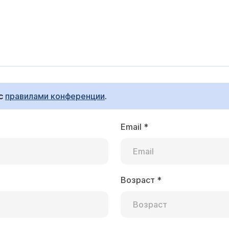
 с
правилами конференции
.
Email
*
Возраст
*