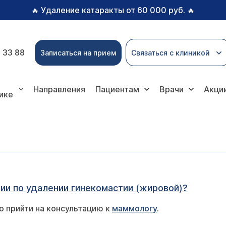
Удаление катаракты от 60 000 руб.
🔥
🔥
 33 88
Записаться на прием
Связаться с клиникой
Направления
Пациентам
Врачи
Акци
ике
ии по удалении гинекомастии (жировой)?
о прийти на консультацию к
маммологу
.