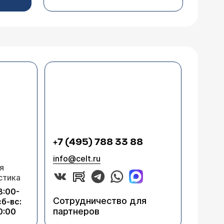
+7 (495) 788 33 88
info@celt.ru
я
стика
8:00-
Сотрудничество для
сб-вс:
партнеров
0:00