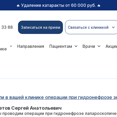
Удаление катаракты от 60 000 руб.
🔥
🔥
 33 88
Записаться на прием
Связаться с клиникой
Направления
Пациентам
Врачи
Акци
ике
ли в вашей клинике операции при гидронефрозе 
етов Сергей Анатольевич
 проводим операции при гидронефрозе лапароскопичес