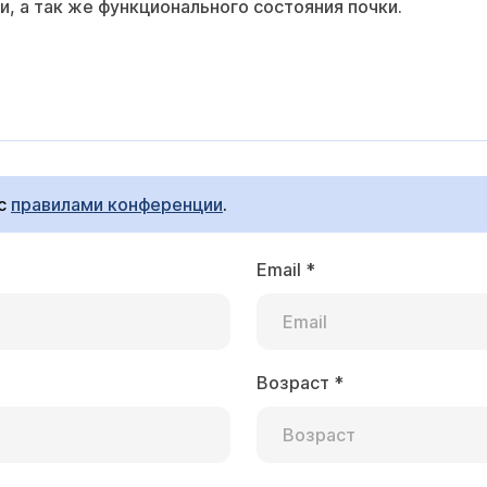
и, а так же функционального состояния почки.
 с
правилами конференции
.
Email
*
Возраст
*