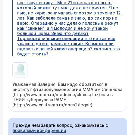
все тянут и тянут. Мне 21 и весь контенгент
который лежит тут мне даже не приятен. Я не
пью, не курю, занималась спортом в течение 12
лет. Как заболела сама не знаю, до сих пор не
верю. Операцию у нас делаю полосные режут
как "свиней", а я молодая и не хочу такой
большой шрам. Знаю что делают
Торакоскопические операции это не так все
ужасно, да и шрамов не такие. Возможно ли
сделать в вашей клике операцию? сколько это
будет стоить?
Уважаемая Валерия, Вам надо обратиться в
институт фтизиопульмонологии ММА им Сеченова
(http://www.mma.ru/medicine/clinics/ftiz) или в
ЦНИИ туберкулеза РАМН
(http://www.cniitramn.ru/docs2/legxir).
Прежде чем задать вопрос, ознакомьтесь с
правилами конференции
.