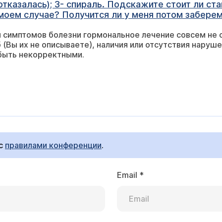
отказалась); 3- спираль. Подскажите стоит ли ст
моем случае? Получится ли у меня потом заберем
и симптомов болезни гормональное лечение совсем не 
 (Вы их не описываете), наличия или отсутствия наруше
быть некорректными.
 с
правилами конференции
.
Email
*