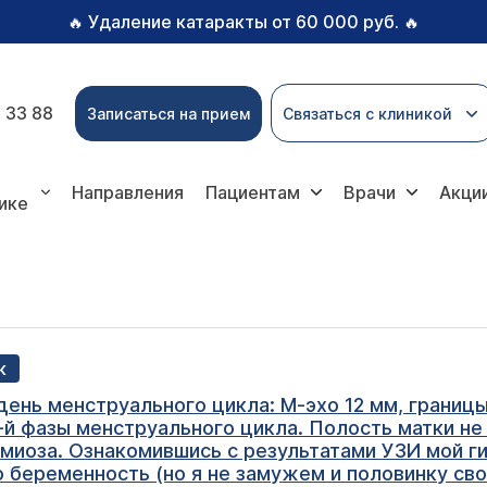
Удаление катаракты от 60 000 руб.
🔥
🔥
 33 88
Записаться на прием
Связаться с клиникой
Направления
Пациентам
Врачи
Акци
ике
к
день менструального цикла: М-эхо 12 мм, границ
-й фазы менструального цикла. Полость матки не
омиоза. Ознакомившись с результатами УЗИ мой г
о беременность (но я не замужем и половинку св