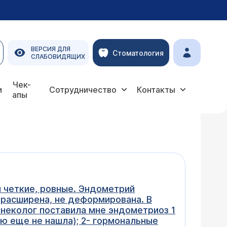
ВЕРСИЯ ДЛЯ
Стоматология
СЛАБОВИДЯЩИХ
Чек-
и
Сотрудничество
Контакты
апы
ы четкие, ровные. Эндометрий
 расширена, не деформирована. В
инеколог поставила мне эндометриоз 1
ою еще не нашла); 2- гормональные