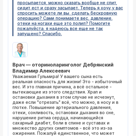
просыпается, можно сказать вообще не спит,
сидит ест и сразу засыпает. Теперь я хочу у вас
спросить можете ли вы сделать бескровную
операцию? Сами понимаете вес, давление,
отеки на ногахи еще это полип? Помогите
пожалуйста, я надеюсь все еще не так
запущено? Спасибо.
Врач — оториноларинголог Дебрянский
Владимир Алексеевич
Уважаемая Гульмира! У вашего сына есть
реальная опасность для жизни! Это - избыточный
вес. И это главная причина, а всё остальное -
вытекающие из этого следствия. Храп и
остановки дыхания в этом случае не исчезнут,
даже если "отрезать" всё, что можно, в носу и в
глотке. Повышение артериального давления,
отеки, сонливость, остановки дыхания во сне,
нарушение ритма сердца, начинающийся
сахарный диабет, боли в спине и суставах и
множество других симптомов - всё это из-за
ожирения. Пожалуй единственное, что может