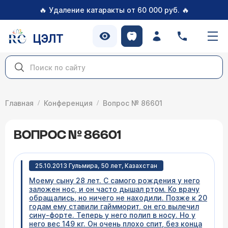
🔥
🔥
Удаление катаракты от 60 000 руб.
ЦЭЛТ
Главная
Конференция
Вопрос № 86601
ВОПРОС № 86601
25.10.2013 Гульмира, 50 лет, Казахстан
Моему сыну 28 лет. С самого рождения у него
заложен нос, и он часто дышал ртом. Ко врачу
обращались, но ничего не находили. Позже к 20
годам ему ставили гаймморит, он его вылечил
сину-форте. Теперь у него полип в носу. Но у
него вес 149 кг. Он очень плохо спит, без конца