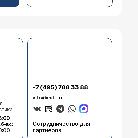
+7 (495) 788 33 88
info@celt.ru
я
стика
8:00-
Сотрудничество для
сб-вс:
партнеров
0:00