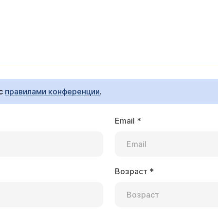
 с
правилами конференции
.
Email
*
Возраст
*