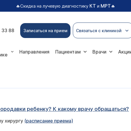
КТ
МРТ
🔥Скидка на лучевую диагностику
и
🔥
 33 88
Записаться на прием
Связаться с клиникой
Направления
Пациентам
Врачи
Акци
ике
бородавки ребенку? К какому врачу обращаться?
му хирургу
(расписание приема)