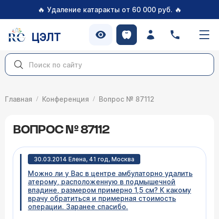
🔥
🔥
Удаление катаракты от 60 000 руб.
ЦЭЛТ
Главная
Конференция
Вопрос № 87112
ВОПРОС № 87112
30.03.2014 Елена, 41 год, Москва
Можно ли у Вас в центре амбулаторно удалить
атерому, расположенную в подмышечной
впадине, размером примерно 1,5 см? К какому
врачу обратиться и примерная стоимость
операции. Заранее спасибо.