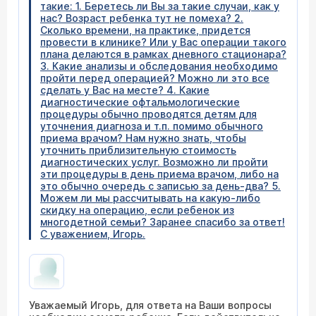
такие: 1. Беретесь ли Вы за такие случаи, как у
нас? Возраст ребенка тут не помеха? 2.
Сколько времени, на практике, придется
провести в клинике? Или у Вас операции такого
плана делаются в рамках дневного стационара?
3. Какие анализы и обследования необходимо
пройти перед операцией? Можно ли это все
сделать у Вас на месте? 4. Какие
диагностические офтальмологические
процедуры обычно проводятся детям для
уточнения диагноза и т.п. помимо обычного
приема врачом? Нам нужно знать, чтобы
уточнить приблизительную стоимость
диагностических услуг. Возможно ли пройти
эти процедуры в день приема врачом, либо на
это обычно очередь с записью за день-два? 5.
Можем ли мы рассчитывать на какую-либо
скидку на операцию, если ребенок из
многодетной семьи? Заранее спасибо за ответ!
С уважением, Игорь.
Уважаемый Игорь, для ответа на Ваши вопросы