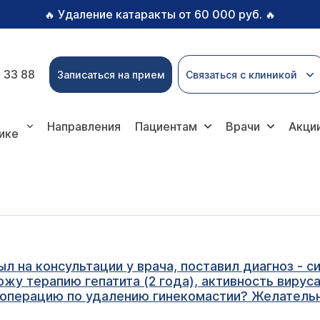
Удаление катаракты от 60 000 руб.
🔥
🔥
 33 88
Записаться на прием
Связаться с клиникой
Направления
Пациентам
Врачи
Акци
ике
ыл на консультации у врача, поставил диагноз - 
жу терапию гепатита (2 года), активность вируса
и операцию по удалению гинекомастии? Желатель