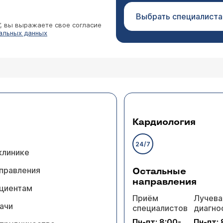
Выбрать специалиста
”, вы выражаете свое согласие
альных данных
Кардиология
24/7
клинике
правления
Остальные
направления
циентам
Приём
Лучева
ачи
специалистов
диагно
Пн-пт: 8:00-
Пн-пт: 