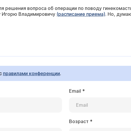
я решения вопроса об операции по поводу гинекомасти
у Игорю Владимировичу
(расписание приема)
. Но, дума
 с
правилами конференции
.
Email
*
Возраст
*