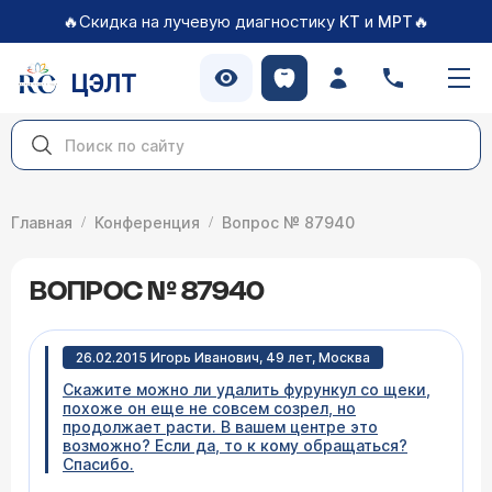
🔥Скидка на лучевую диагностику
и
🔥
КТ
МРТ
ЦЭЛТ
Главная
Конференция
Вопрос № 87940
ВОПРОС № 87940
26.02.2015 Игорь Иванович, 49 лет, Москва
Скажите можно ли удалить фурункул со щеки,
похоже он еще не совсем созрел, но
продолжает расти. В вашем центре это
возможно? Если да, то к кому обращаться?
Спасибо.