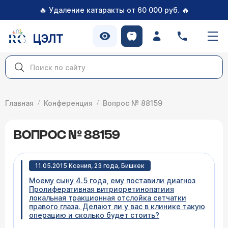
🔥
🔥
Удаление катаракты от 60 000 руб.
ЦЭЛТ
Главная
Конференция
Вопрос № 88159
ВОПРОС № 88159
11.05.2015 Ксения, 23 года, Бишкек
Моему сыну 4.5 года, ему поставили диагноз
Пролиферативная витриоретинопатиия
локальная тракционная отслойка сетчатки
правого глаза. Делают ли у вас в клинике такую
операцию и сколько будет стоить?