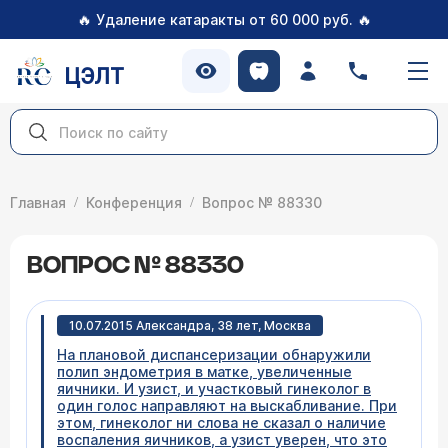
🔥
🔥
Удаление катаракты от 60 000 руб.
ЦЭЛТ
Главная
Конференция
Вопрос № 88330
ВОПРОС № 88330
10.07.2015 Александра, 38 лет, Москва
На плановой диспансеризации обнаружили
полип эндометрия в матке, увеличенные
яичники. И узист, и участковый гинеколог в
один голос направляют на выскабливание. При
этом, гинеколог ни слова не сказал о наличие
воспаления яичников, а узист уверен, что это