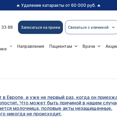
Удаление катаракты от 60 000 руб.
🔥
🔥
 33 88
Записаться на прием
Связаться с клиникой
Направления
Пациентам
Врачи
Акци
ике
в Европе, и уже не первый раз, когда он приезжа
опостит. Что может быть причиной в нашем случа
ается молочница, половые акты незащищенные.
го никогда не происходит.