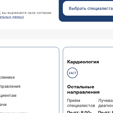
Выбрать специалиста
”, вы выражаете свое согласие
альных данных
Кардиология
24/7
клинике
правления
Остальные
направления
циентам
Приём
Лучева
ачи
специалистов
диагно
Пн-пт: 8:00-
Пн-пт: 